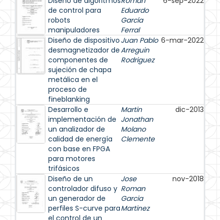
Diseño de algoritmos
Román
6-sep-2022
de control para
Eduardo
robots
García
manipuladores
Ferral
Diseño de dispositivo
Juan Pablo
6-mar-2022
desmagnetizador de
Arreguin
componentes de
Rodriguez
sujeción de chapa
metálica en el
proceso de
fineblanking
Desarrollo e
Martin
dic-2013
implementación de
Jonathan
un analizador de
Molano
calidad de energía
Clemente
con base en FPGA
para motores
trifásicos
Diseño de un
Jose
nov-2018
controlador difuso y
Roman
un generador de
Garcia
perfiles S-curve para
Martinez
el control de un