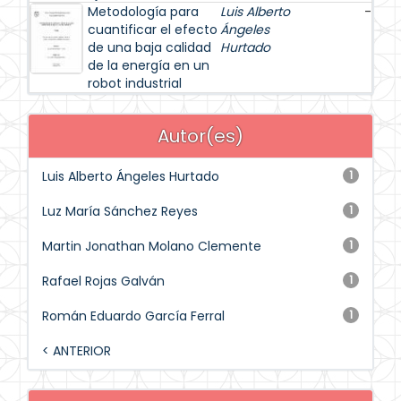
Metodología para
Luis Alberto
-
cuantificar el efecto
Ángeles
de una baja calidad
Hurtado
de la energía en un
robot industrial
Autor(es)
Luis Alberto Ángeles Hurtado
1
Luz María Sánchez Reyes
1
Martin Jonathan Molano Clemente
1
Rafael Rojas Galván
1
Román Eduardo García Ferral
1
< ANTERIOR