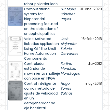
robot poliarticulado
Computational
Luz María
31-ene-2020
system for
Sánchez
biopotential
Reyes
processing focused
on the detection of
encephalopathies
Voice Activated
José
16-feb-2018
Robotics Application
Alejandro
Using Off the Shelf
Solorio
Home Automation
Cervantes
Components
Controlador
Fortino
dic-2012
estándar de
Mendoza
movimiento multieje
Mondragon
con base en FPGA
Control inteligente
Hugo
may-2018
como método de
Torres
ajuste de velocidad
Salinas
en un
aerogenerador de
eje horizintal