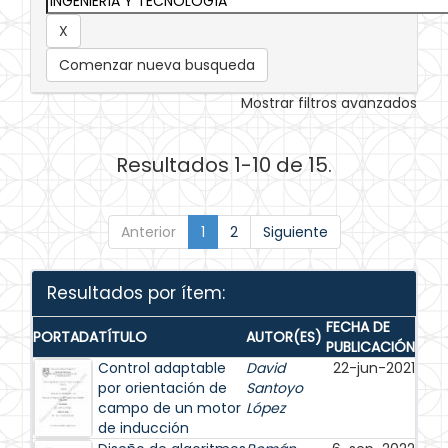
Comenzar nueva busqueda
Mostrar filtros avanzados
Resultados 1-10 de 15.
Anterior
1
2
Siguiente
Resultados por ítem:
FECHA DE
PORTADA
TÍTULO
AUTOR(ES)
PUBLICACIÓN
Control adaptable
David
22-jun-2021
por orientación de
Santoyo
campo de un motor
López
de inducción