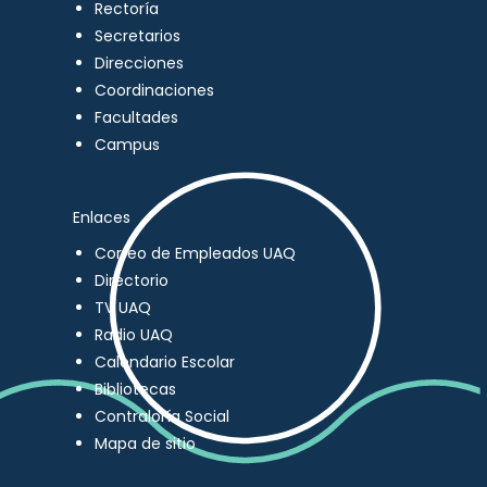
Rectoría
Secretarios
Direcciones
Coordinaciones
Facultades
Campus
Enlaces
Correo de Empleados UAQ
Directorio
TV UAQ
Radio UAQ
Calendario Escolar
Bibliotecas
Contraloría Social
Mapa de sitio