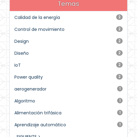
Temas
Calidad de la energía
2
Control de movimiento
2
Design
2
Diseño
2
IoT
2
Power quality
2
aerogenerador
1
Algoritmo
1
Alimentación trifásica
1
Aprendizaje automático
1
SIGUIENTE >