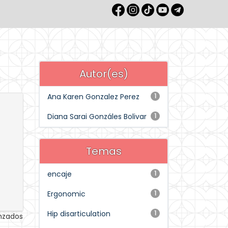
Autor(es)
Ana Karen Gonzalez Perez
1
Diana Sarai Gonzáles Bolivar
1
Temas
encaje
1
Ergonomic
1
Hip disarticulation
1
anzados