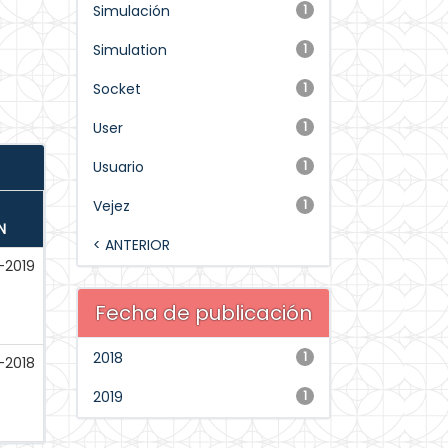
Simulación
1
Simulation
1
Socket
1
User
1
Usuario
1
Vejez
1
N
< ANTERIOR
-2019
Fecha de publicación
2018
1
-2018
2019
1