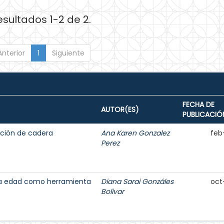
esultados 1-2 de 2.
Anterior
1
Siguiente
FECHA DE
AUTOR(ES)
PUBLICACIÓ
ación de cadera
Ana Karen Gonzalez
feb
Perez
cera edad como herramienta
Diana Sarai Gonzáles
oct
Bolivar