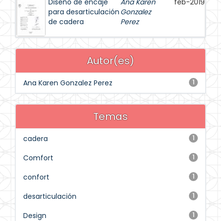
Diseño de encaje
Ana Karen
feb-2019
para desarticulación
Gonzalez
de cadera
Perez
Autor(es)
Ana Karen Gonzalez Perez
1
Temas
cadera
1
Comfort
1
confort
1
desarticulación
1
Design
1