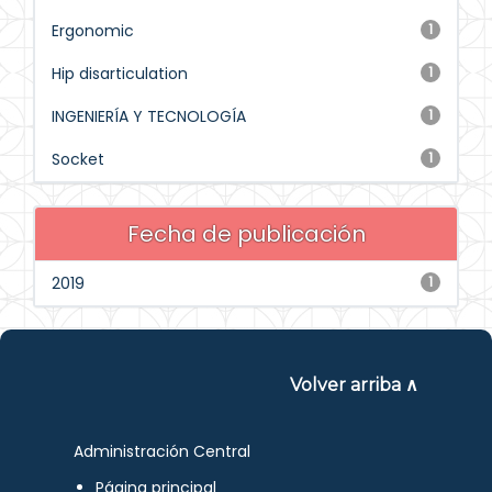
Ergonomic
1
Hip disarticulation
1
INGENIERÍA Y TECNOLOGÍA
1
Socket
1
Fecha de publicación
2019
1
Volver arriba ∧
Administración Central
Página principal