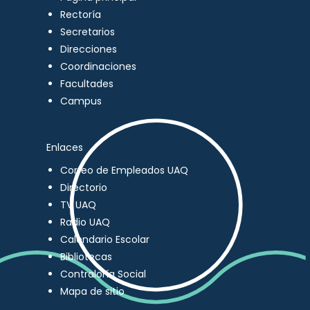
Rectoría
Secretarios
Direcciones
Coordinaciones
Facultades
Campus
Enlaces
Correo de Empleados UAQ
Directorio
TV UAQ
Radio UAQ
Calendario Escolar
Bibliotecas
Contraloría Social
Mapa de sitio