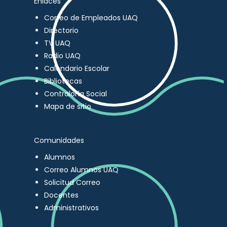
Enlaces
Correo de Empleados UAQ
Directorio
TV UAQ
Radio UAQ
Calendario Escolar
Bibliotecas
Contraloría Social
Mapa de sitio
Comunidades
Alumnos
Correo Alumnos UAQ
Solicitud Correo
Docentes
Administrativos