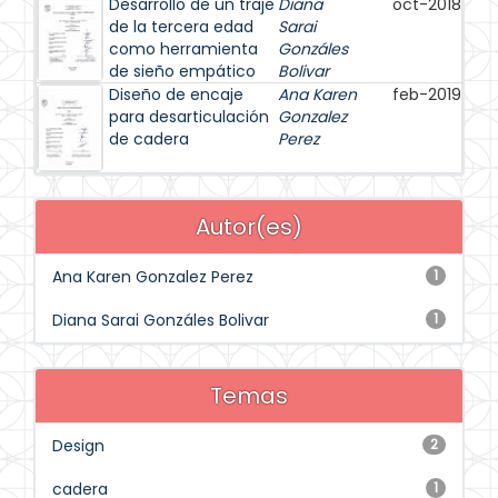
Desarrollo de un traje
Diana
oct-2018
de la tercera edad
Sarai
como herramienta
Gonzáles
de sieño empático
Bolivar
Diseño de encaje
Ana Karen
feb-2019
para desarticulación
Gonzalez
de cadera
Perez
Autor(es)
Ana Karen Gonzalez Perez
1
Diana Sarai Gonzáles Bolivar
1
Temas
Design
2
cadera
1