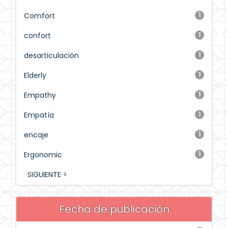
Comfort
1
confort
1
desarticulación
1
Elderly
1
Empathy
1
Empatía
1
encaje
1
Ergonomic
1
SIGUIENTE >
Fecha de publicación