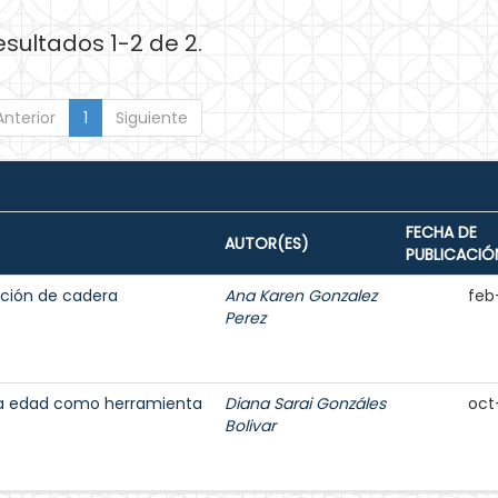
esultados 1-2 de 2.
Anterior
1
Siguiente
FECHA DE
AUTOR(ES)
PUBLICACIÓ
ación de cadera
Ana Karen Gonzalez
feb
Perez
cera edad como herramienta
Diana Sarai Gonzáles
oct
Bolivar