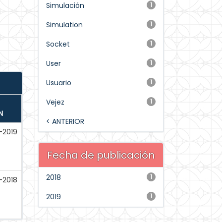
Simulación
1
Simulation
1
Socket
1
User
1
Usuario
1
Vejez
1
N
< ANTERIOR
-2019
Fecha de publicación
2018
1
-2018
2019
1