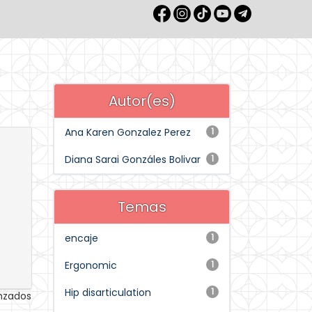
Autor(es)
Ana Karen Gonzalez Perez
1
Diana Sarai Gonzáles Bolivar
1
Temas
encaje
1
Ergonomic
1
Hip disarticulation
1
anzados