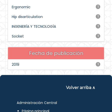
Ergonomic
1
Hip disarticulation
1
INGENIERÍA Y TECNOLOGÍA
1
Socket
1
Fecha de publicación
2019
1
Volver arriba ∧
Administración Central
Página principal