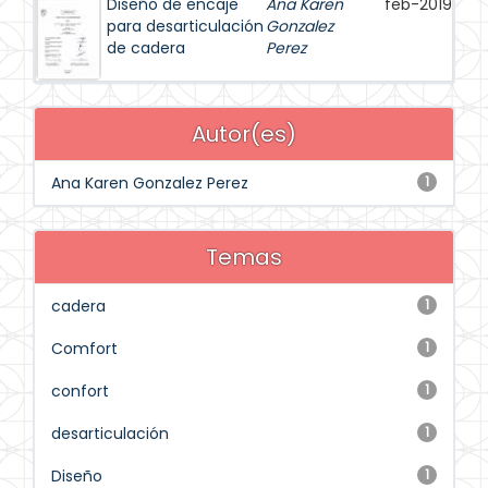
Diseño de encaje
Ana Karen
feb-2019
para desarticulación
Gonzalez
de cadera
Perez
Autor(es)
Ana Karen Gonzalez Perez
1
Temas
cadera
1
Comfort
1
confort
1
desarticulación
1
Diseño
1