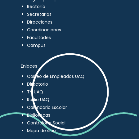
Rectoría
Secretarios
Direcciones
Coordinaciones
Facultades
Campus
Enlaces
Correo de Empleados UAQ
Directorio
TV UAQ
Radio UAQ
Calendario Escolar
Bibliotecas
Contraloría Social
Mapa de sitio