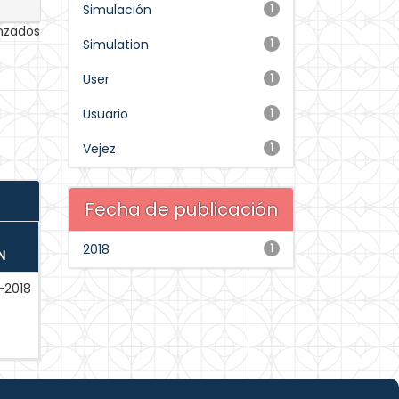
Simulación
1
anzados
Simulation
1
User
1
Usuario
1
Vejez
1
Fecha de publicación
2018
1
N
-2018