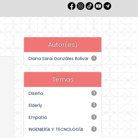
Autor(es)
Diana Sarai Gonzáles Bolivar
1
Temas
Diseño
1
Elderly
1
Empatía
1
INGENIERÍA Y TECNOLOGÍA
1