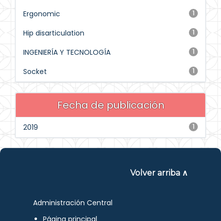
Ergonomic
1
Hip disarticulation
1
INGENIERÍA Y TECNOLOGÍA
1
Socket
1
Fecha de publicación
2019
1
Volver arriba ∧
Administración Central
Página principal