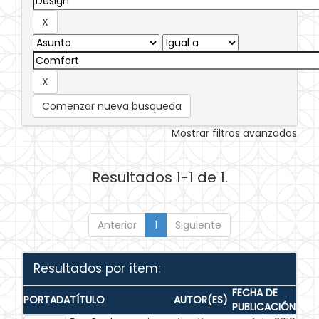
Comenzar nueva busqueda
Mostrar filtros avanzados
Resultados 1-1 de 1.
Anterior
1
Siguiente
Resultados por ítem:
FECHA DE
PORTADA
TÍTULO
AUTOR(ES)
PUBLICACIÓN