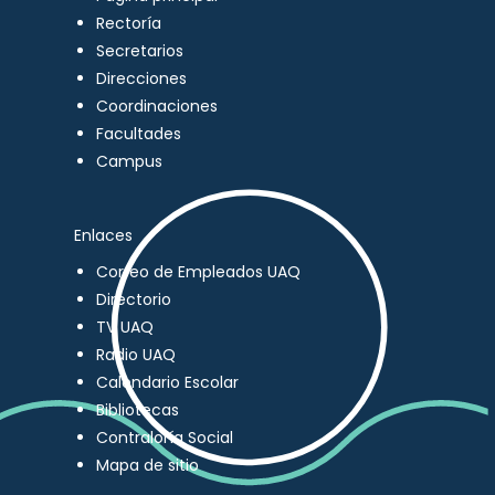
Rectoría
Secretarios
Direcciones
Coordinaciones
Facultades
Campus
Enlaces
Correo de Empleados UAQ
Directorio
TV UAQ
Radio UAQ
Calendario Escolar
Bibliotecas
Contraloría Social
Mapa de sitio