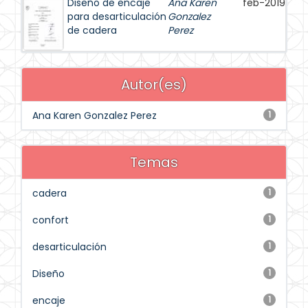
Diseño de encaje
Ana Karen
feb-2019
para desarticulación
Gonzalez
de cadera
Perez
Autor(es)
Ana Karen Gonzalez Perez
1
Temas
cadera
1
confort
1
desarticulación
1
Diseño
1
encaje
1