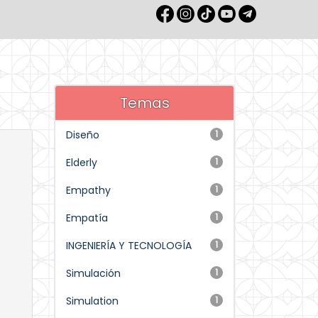
Temas
Diseño
1
Elderly
1
Empathy
1
Empatía
1
INGENIERÍA Y TECNOLOGÍA
1
Simulación
1
Simulation
1