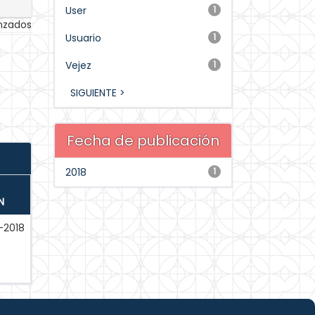
User
1
anzados
Usuario
1
Vejez
1
SIGUIENTE >
Fecha de publicación
2018
1
N
-2018