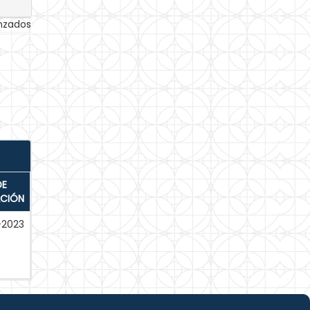
anzados
DE
ACIÓN
-2023