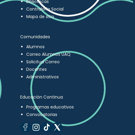
Bibliotecas
Contraloría Social
Mapa de sitio
Comunidades
Alumnos
Correo Alumnos UAQ
Solicitud Correo
Docentes
Administrativos
Educación Continua
Programas educativos
Convocatorias