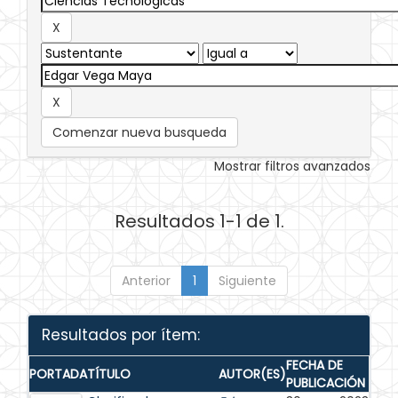
Comenzar nueva busqueda
Mostrar filtros avanzados
Resultados 1-1 de 1.
Anterior
1
Siguiente
Resultados por ítem:
FECHA DE
PORTADA
TÍTULO
AUTOR(ES)
PUBLICACIÓN