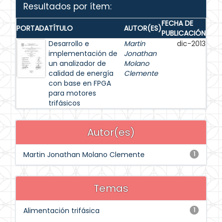
Resultados por ítem:
FECHA DE
PORTADA
TÍTULO
AUTOR(ES)
PUBLICACIÓN
Desarrollo e
Martin
dic-2013
implementación de
Jonathan
un analizador de
Molano
calidad de energía
Clemente
con base en FPGA
para motores
trifásicos
Autor(es)
Martin Jonathan Molano Clemente
1
Temas
Alimentación trifásica
1