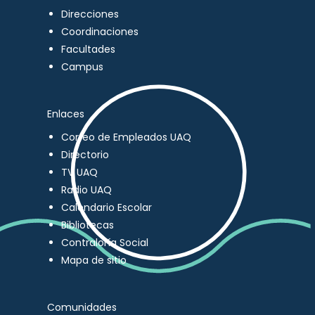
Direcciones
Coordinaciones
Facultades
Campus
Enlaces
Correo de Empleados UAQ
Directorio
TV UAQ
Radio UAQ
Calendario Escolar
Bibliotecas
Contraloría Social
Mapa de sitio
Comunidades