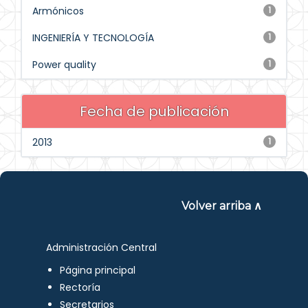
Armónicos
1
INGENIERÍA Y TECNOLOGÍA
1
Power quality
1
Fecha de publicación
2013
1
Volver arriba ∧
Administración Central
Página principal
Rectoría
Secretarios