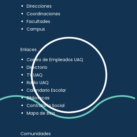
Direcciones
Coordinaciones
Facultades
Campus
Enlaces
Correo de Empleados UAQ
Directorio
TV UAQ
Radio UAQ
Calendario Escolar
Bibliotecas
Contraloría Social
Mapa de sitio
Comunidades