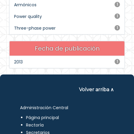
Armónicos
1
Power quality
1
Three-phase power
1
Fecha de publicación
2013
1
Volver arriba ∧
Administración Central
Página principal
Rectoría
Secretarios