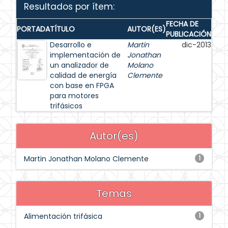
Resultados por ítem:
FECHA DE
PORTADA
TÍTULO
AUTOR(ES)
PUBLICACIÓN
Desarrollo e
Martin
dic-2013
implementación de
Jonathan
un analizador de
Molano
calidad de energía
Clemente
con base en FPGA
para motores
trifásicos
Autor(es)
Martin Jonathan Molano Clemente
1
Temas
Alimentación trifásica
1