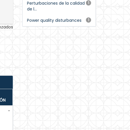
Perturbaciones de la calidad
1
de l...
Power quality disturbances
1
anzados
IÓN
-