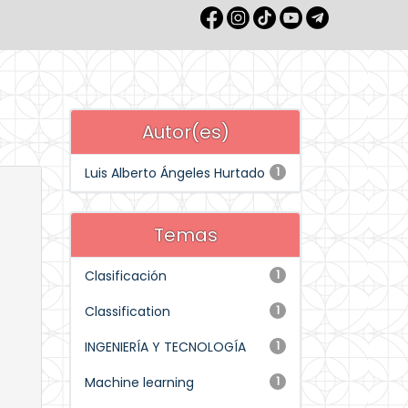
Autor(es)
Luis Alberto Ángeles Hurtado
1
Temas
Clasificación
1
Classification
1
INGENIERÍA Y TECNOLOGÍA
1
Machine learning
1