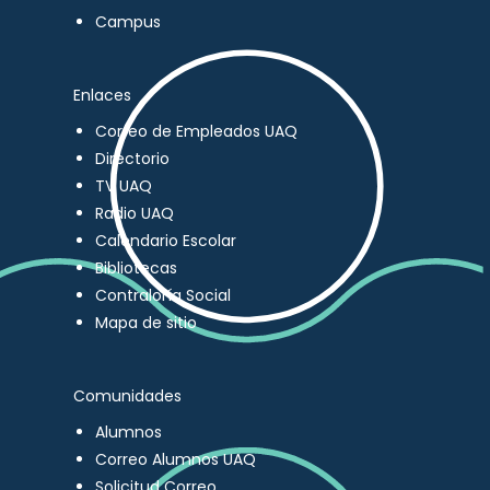
Campus
Enlaces
Correo de Empleados UAQ
Directorio
TV UAQ
Radio UAQ
Calendario Escolar
Bibliotecas
Contraloría Social
Mapa de sitio
Comunidades
Alumnos
Correo Alumnos UAQ
Solicitud Correo