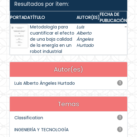
Resultados por ítem:
FECHA DE
PORTADA
TÍTULO
AUTOR(ES)
PUBLICACIÓN
Metodología para
Luis
-
cuantificar el efecto
Alberto
de una baja calidad
Ángeles
de la energía en un
Hurtado
robot industrial
Autor(es)
Luis Alberto Ángeles Hurtado
1
Temas
Classification
1
INGENIERÍA Y TECNOLOGÍA
1