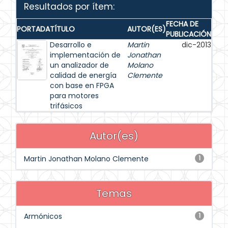
Resultados por ítem:
FECHA DE
PORTADA
TÍTULO
AUTOR(ES)
PUBLICACIÓN
Desarrollo e
Martin
dic-2013
implementación de
Jonathan
un analizador de
Molano
calidad de energía
Clemente
con base en FPGA
para motores
trifásicos
Autor(es)
Martin Jonathan Molano Clemente
1
Temas
Armónicos
1