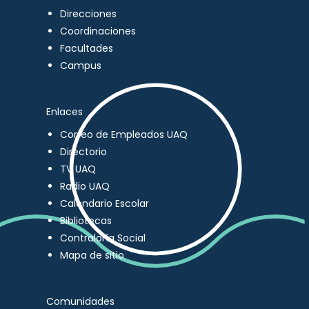
Direcciones
Coordinaciones
Facultades
Campus
Enlaces
Correo de Empleados UAQ
Directorio
TV UAQ
Radio UAQ
Calendario Escolar
Bibliotecas
Contraloría Social
Mapa de sitio
Comunidades