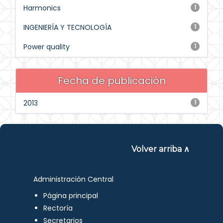
Harmonics
1
INGENIERÍA Y TECNOLOGÍA
1
Power quality
1
Fecha de publicación
2013
1
Volver arriba ∧
Administración Central
Página principal
Rectoría
Secretarios