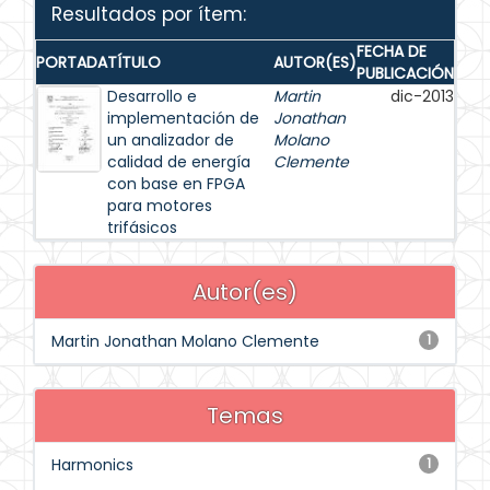
Resultados por ítem:
FECHA DE
PORTADA
TÍTULO
AUTOR(ES)
PUBLICACIÓN
Desarrollo e
Martin
dic-2013
implementación de
Jonathan
un analizador de
Molano
calidad de energía
Clemente
con base en FPGA
para motores
trifásicos
Autor(es)
Martin Jonathan Molano Clemente
1
Temas
Harmonics
1