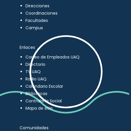
Direcciones
Coordinaciones
Facultades
Campus
Enlaces
Correo de Empleados UAQ
Directorio
TV UAQ
Radio UAQ
Calendario Escolar
Bibliotecas
Contraloría Social
Mapa de sitio
Comunidades