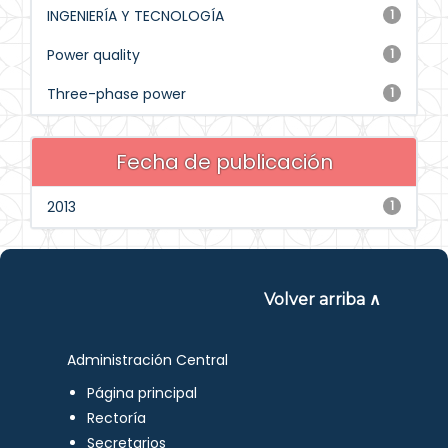
INGENIERÍA Y TECNOLOGÍA
1
Power quality
1
Three-phase power
1
Fecha de publicación
2013
1
Volver arriba ∧
Administración Central
Página principal
Rectoría
Secretarios