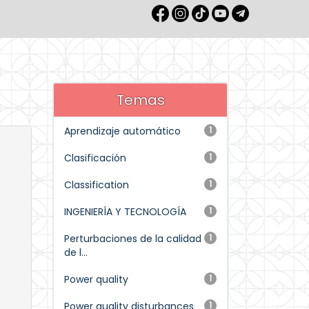
Temas
Aprendizaje automático
1
Clasificación
1
Classification
1
INGENIERÍA Y TECNOLOGÍA
1
Perturbaciones de la calidad
1
de l...
Power quality
1
Power quality disturbances
1