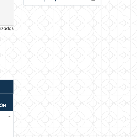
anzados
IÓN
-