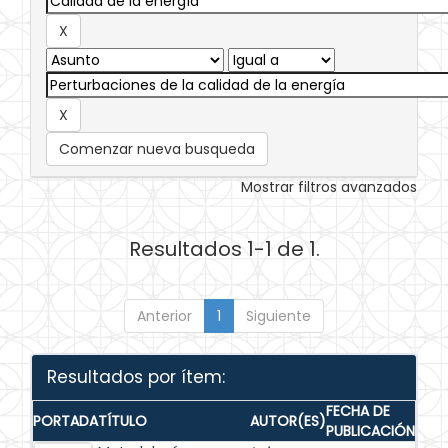
Comenzar nueva busqueda
Mostrar filtros avanzados
Resultados 1-1 de 1.
Anterior
1
Siguiente
Resultados por ítem:
FECHA DE
PORTADA
TÍTULO
AUTOR(ES)
PUBLICACIÓN