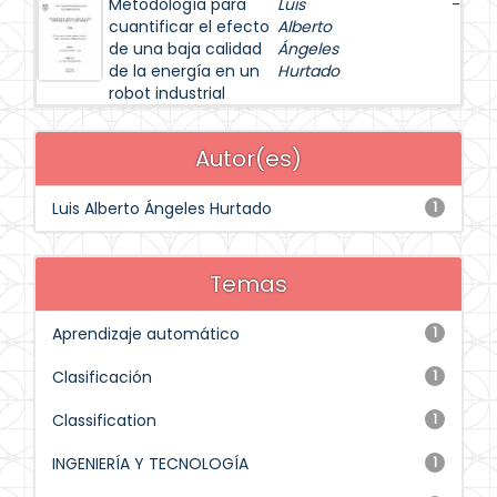
Metodología para
Luis
-
cuantificar el efecto
Alberto
de una baja calidad
Ángeles
de la energía en un
Hurtado
robot industrial
Autor(es)
Luis Alberto Ángeles Hurtado
1
Temas
Aprendizaje automático
1
Clasificación
1
Classification
1
INGENIERÍA Y TECNOLOGÍA
1