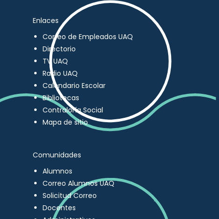
Enlaces
Correo de Empleados UAQ
Directorio
TV UAQ
Radio UAQ
Calendario Escolar
Bibliotecas
Contraloría Social
Mapa de sitio
Comunidades
Alumnos
Correo Alumnos UAQ
Solicitud Correo
Docentes