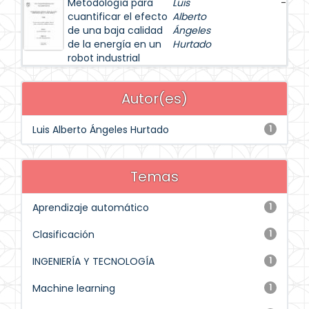
Metodología para
Luis
-
cuantificar el efecto
Alberto
de una baja calidad
Ángeles
de la energía en un
Hurtado
robot industrial
Autor(es)
Luis Alberto Ángeles Hurtado
1
Temas
Aprendizaje automático
1
Clasificación
1
INGENIERÍA Y TECNOLOGÍA
1
Machine learning
1