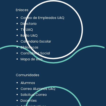
Enlaces
Correo de Empleados UAQ
Directorio
TV UAQ
Radio UAQ
Calendario Escolar
Bibliotecas
Contraloría Social
Mapa de sitio
Comunidades
Alumnos
Correo Alumnos UAQ
Solicitud Correo
Docentes