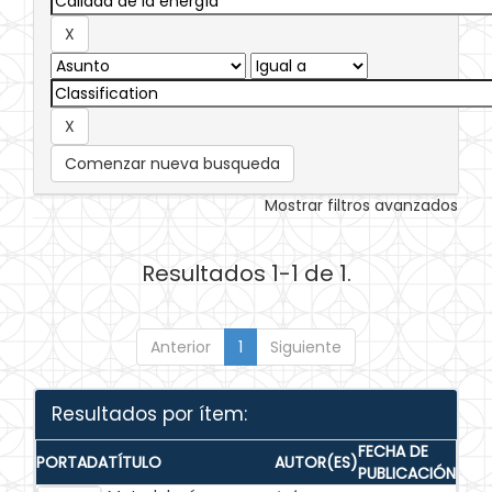
Comenzar nueva busqueda
Mostrar filtros avanzados
Resultados 1-1 de 1.
Anterior
1
Siguiente
Resultados por ítem:
FECHA DE
PORTADA
TÍTULO
AUTOR(ES)
PUBLICACIÓN