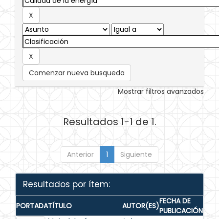
Comenzar nueva busqueda
Mostrar filtros avanzados
Resultados 1-1 de 1.
Anterior
1
Siguiente
Resultados por ítem:
FECHA DE
PORTADA
TÍTULO
AUTOR(ES)
PUBLICACIÓN