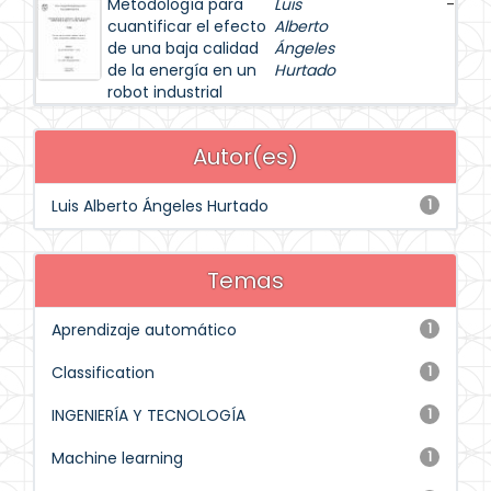
Metodología para
Luis
-
cuantificar el efecto
Alberto
de una baja calidad
Ángeles
de la energía en un
Hurtado
robot industrial
Autor(es)
Luis Alberto Ángeles Hurtado
1
Temas
Aprendizaje automático
1
Classification
1
INGENIERÍA Y TECNOLOGÍA
1
Machine learning
1