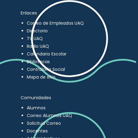
Enlaces
Correo de Empleados UAQ
Directorio
TV UAQ
Radio UAQ
Calendario Escolar
Bibliotecas
Contraloría Social
Mapa de sitio
Comunidades
Alumnos
Correo Alumnos UAQ
Solicitud Correo
Docentes