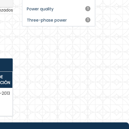
Power quality
1
anzados
Three-phase power
1
DE
ACIÓN
-2013