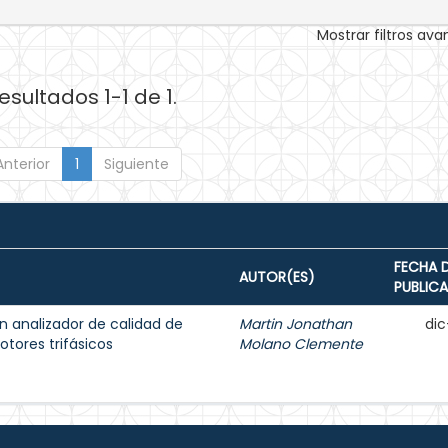
Mostrar filtros av
esultados 1-1 de 1.
Anterior
1
Siguiente
FECHA 
AUTOR(ES)
PUBLIC
n analizador de calidad de
Martin Jonathan
dic
tores trifásicos
Molano Clemente