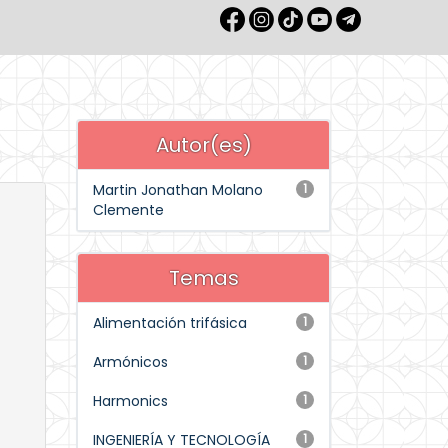
Autor(es)
Martin Jonathan Molano
1
Clemente
Temas
Alimentación trifásica
1
Armónicos
1
Harmonics
1
INGENIERÍA Y TECNOLOGÍA
1