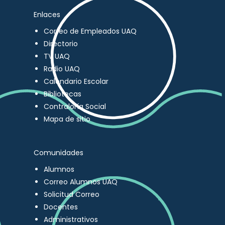
Enlaces
Correo de Empleados UAQ
Directorio
TV UAQ
Radio UAQ
Calendario Escolar
Bibliotecas
Contraloría Social
Mapa de sitio
Comunidades
Alumnos
Correo Alumnos UAQ
Solicitud Correo
Docentes
Administrativos