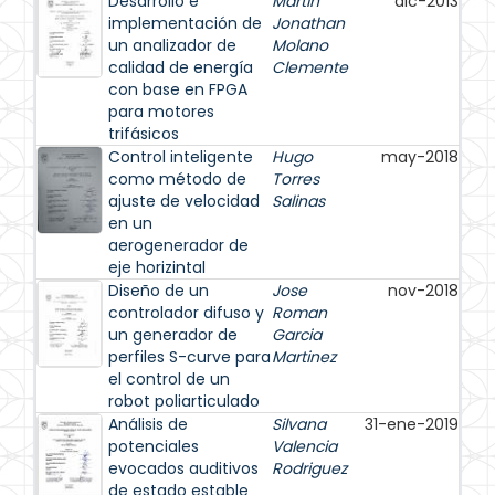
Desarrollo e
Martin
dic-2013
implementación de
Jonathan
un analizador de
Molano
calidad de energía
Clemente
con base en FPGA
para motores
trifásicos
Control inteligente
Hugo
may-2018
como método de
Torres
ajuste de velocidad
Salinas
en un
aerogenerador de
eje horizintal
Diseño de un
Jose
nov-2018
controlador difuso y
Roman
un generador de
Garcia
perfiles S-curve para
Martinez
el control de un
robot poliarticulado
Análisis de
Silvana
31-ene-2019
potenciales
Valencia
evocados auditivos
Rodriguez
de estado estable