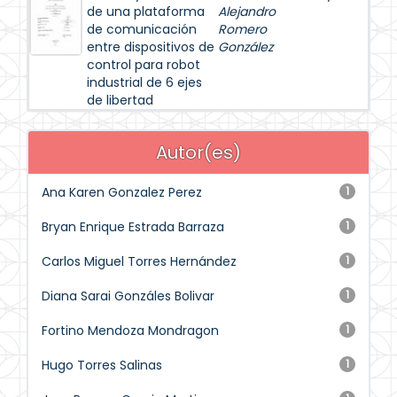
de una plataforma
Alejandro
de comunicación
Romero
entre dispositivos de
González
control para robot
industrial de 6 ejes
de libertad
Autor(es)
Ana Karen Gonzalez Perez
1
Bryan Enrique Estrada Barraza
1
Carlos Miguel Torres Hernández
1
Diana Sarai Gonzáles Bolivar
1
Fortino Mendoza Mondragon
1
Hugo Torres Salinas
1