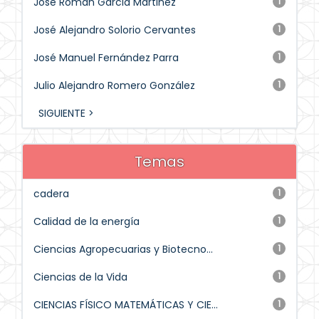
Jose Roman Garcia Martinez
1
José Alejandro Solorio Cervantes
1
José Manuel Fernández Parra
1
Julio Alejandro Romero González
1
SIGUIENTE >
Temas
cadera
1
Calidad de la energía
1
Ciencias Agropecuarias y Biotecno...
1
Ciencias de la Vida
1
CIENCIAS FÍSICO MATEMÁTICAS Y CIE...
1