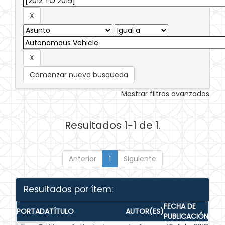
Comenzar nueva busqueda
Mostrar filtros avanzados
Resultados 1-1 de 1.
Anterior
1
Siguiente
Resultados por ítem:
FECHA DE
PORTADA
TÍTULO
AUTOR(ES)
PUBLICACIÓN