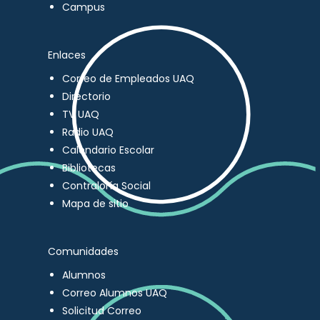
Campus
Enlaces
Correo de Empleados UAQ
Directorio
TV UAQ
Radio UAQ
Calendario Escolar
Bibliotecas
Contraloría Social
Mapa de sitio
Comunidades
Alumnos
Correo Alumnos UAQ
Solicitud Correo