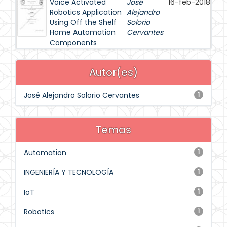
Voice Activated
José
16-feb-2018
Robotics Application
Alejandro
Using Off the Shelf
Solorio
Home Automation
Cervantes
Components
Autor(es)
José Alejandro Solorio Cervantes
1
Temas
Automation
1
INGENIERÍA Y TECNOLOGÍA
1
IoT
1
Robotics
1