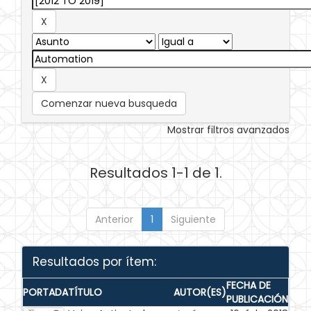
Comenzar nueva busqueda
Mostrar filtros avanzados
Resultados 1-1 de 1.
Anterior
1
Siguiente
Resultados por ítem:
FECHA DE
PORTADA
TÍTULO
AUTOR(ES)
PUBLICACIÓN