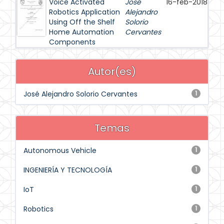
Voice Activated
José
16-feb-2018
Robotics Application
Alejandro
Using Off the Shelf
Solorio
Home Automation
Cervantes
Components
Autor(es)
José Alejandro Solorio Cervantes
1
Temas
Autonomous Vehicle
1
INGENIERÍA Y TECNOLOGÍA
1
IoT
1
Robotics
1