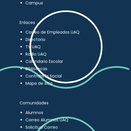
Campus
Enlaces
Correo de Empleados UAQ
Directorio
TV UAQ
Radio UAQ
Calendario Escolar
Bibliotecas
Contraloría Social
Mapa de sitio
Comunidades
Alumnos
Correo Alumnos UAQ
Solicitud Correo