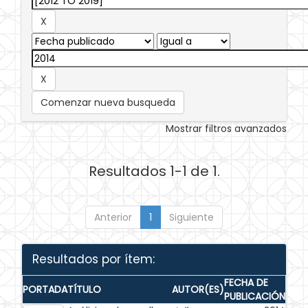
Comenzar nueva busqueda
Mostrar filtros avanzados
Resultados 1-1 de 1.
Anterior
1
Siguiente
Resultados por ítem:
FECHA DE
PORTADA
TÍTULO
AUTOR(ES)
PUBLICACIÓN