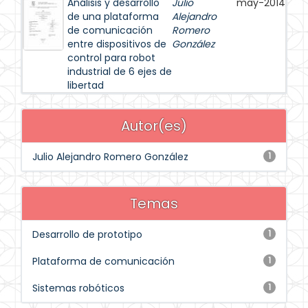
Análisis y desarrollo
Julio
may-2014
de una plataforma
Alejandro
de comunicación
Romero
entre dispositivos de
González
control para robot
industrial de 6 ejes de
libertad
Autor(es)
Julio Alejandro Romero González
1
Temas
Desarrollo de prototipo
1
Plataforma de comunicación
1
Sistemas robóticos
1