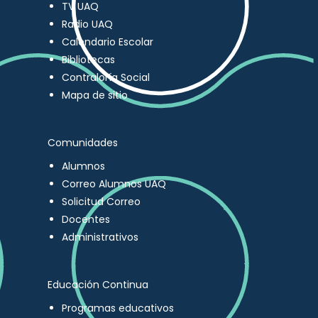
TV UAQ
Radio UAQ
Calendario Escolar
Bibliotecas
Contraloría Social
Mapa de sitio
Comunidades
Alumnos
Correo Alumnos UAQ
Solicitud Correo
Docentes
Administrativos
Educación Continua
Programas educativos