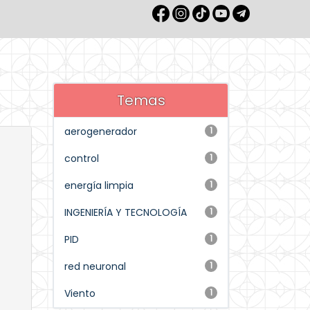
Temas
aerogenerador
1
control
1
energía limpia
1
INGENIERÍA Y TECNOLOGÍA
1
PID
1
red neuronal
1
Viento
1