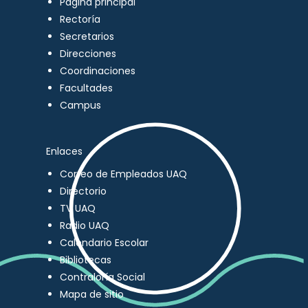
Página principal
Rectoría
Secretarios
Direcciones
Coordinaciones
Facultades
Campus
Enlaces
Correo de Empleados UAQ
Directorio
TV UAQ
Radio UAQ
Calendario Escolar
Bibliotecas
Contraloría Social
Mapa de sitio