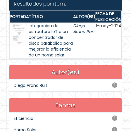
Resultados por ítem:
FECHA DE
PORTADA
TÍTULO
AUTOR(ES)
PUBLICACIÓN
Integración de
Diego
1-may-2024
estructura IoT a un
Arana Ruiz
concentrador de
disco parabólico para
mejorar la eficiencia
de un horno solar
Autor(es)
Diego Arana Ruiz
1
Temas
Eficiencia
1
Horno Solar
1