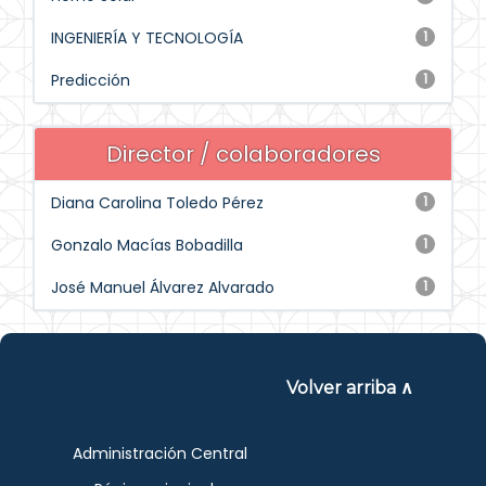
INGENIERÍA Y TECNOLOGÍA
1
Predicción
1
Director / colaboradores
Diana Carolina Toledo Pérez
1
Gonzalo Macías Bobadilla
1
José Manuel Álvarez Alvarado
1
Volver arriba ∧
Administración Central