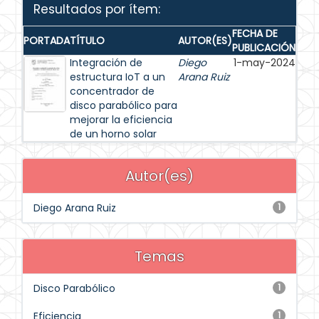
Resultados por ítem:
FECHA DE
PORTADA
TÍTULO
AUTOR(ES)
PUBLICACIÓN
Integración de
Diego
1-may-2024
estructura IoT a un
Arana Ruiz
concentrador de
disco parabólico para
mejorar la eficiencia
de un horno solar
Autor(es)
Diego Arana Ruiz
1
Temas
Disco Parabólico
1
Eficiencia
1