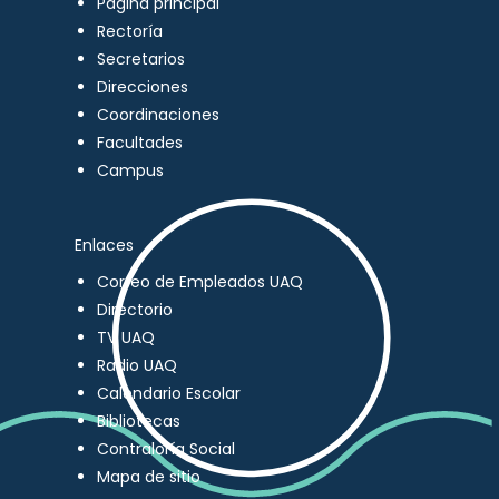
Página principal
Rectoría
Secretarios
Direcciones
Coordinaciones
Facultades
Campus
Enlaces
Correo de Empleados UAQ
Directorio
TV UAQ
Radio UAQ
Calendario Escolar
Bibliotecas
Contraloría Social
Mapa de sitio