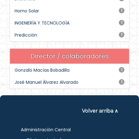
Horno Solar
1
INGENIERÍA Y TECNOLOGÍA
1
Predicción
1
Director / colaboradores
Gonzalo Macías Bobadilla
1
José Manuel Álvarez Alvarado
1
Volver arriba ∧
Administración Central