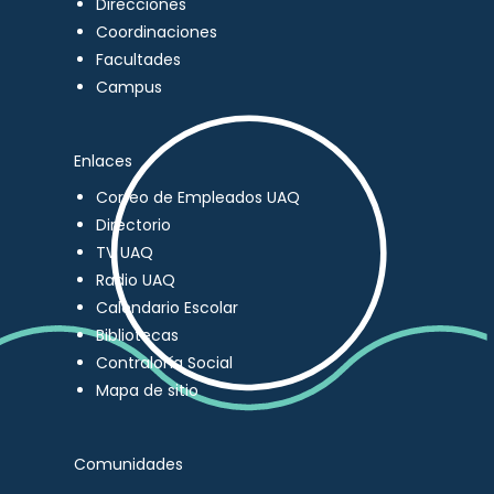
Direcciones
Coordinaciones
Facultades
Campus
Enlaces
Correo de Empleados UAQ
Directorio
TV UAQ
Radio UAQ
Calendario Escolar
Bibliotecas
Contraloría Social
Mapa de sitio
Comunidades