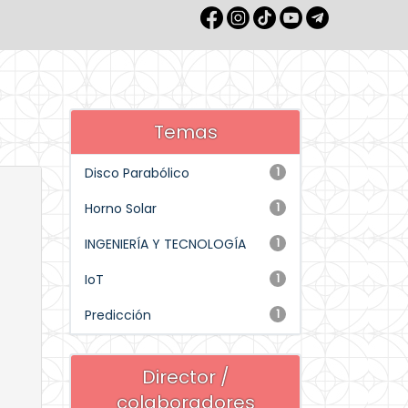
Temas
Disco Parabólico
1
Horno Solar
1
INGENIERÍA Y TECNOLOGÍA
1
IoT
1
Predicción
1
Director /
colaboradores