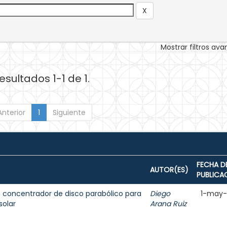
Mostrar filtros av
esultados 1-1 de 1.
Anterior
1
Siguiente
FECHA D
AUTOR(ES)
PUBLICA
n concentrador de disco parabólico para
Diego
1-may
solar
Arana Ruiz