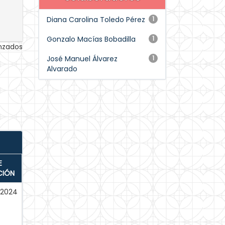
Diana Carolina Toledo Pérez
1
Gonzalo Macías Bobadilla
1
anzados
José Manuel Álvarez
1
Alvarado
E
CIÓN
-2024