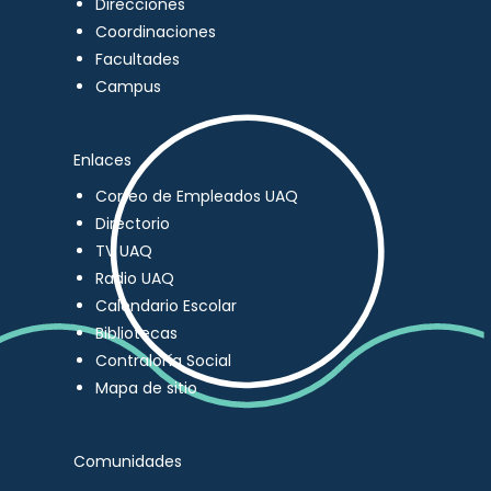
Direcciones
Coordinaciones
Facultades
Campus
Enlaces
Correo de Empleados UAQ
Directorio
TV UAQ
Radio UAQ
Calendario Escolar
Bibliotecas
Contraloría Social
Mapa de sitio
Comunidades