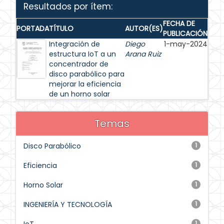
Resultados por ítem:
FECHA DE
PORTADA
TÍTULO
AUTOR(ES)
PUBLICACIÓN
Integración de
Diego
1-may-2024
estructura IoT a un
Arana Ruiz
concentrador de
disco parabólico para
mejorar la eficiencia
de un horno solar
Temas
Disco Parabólico
1
Eficiencia
1
Horno Solar
1
INGENIERÍA Y TECNOLOGÍA
1
1