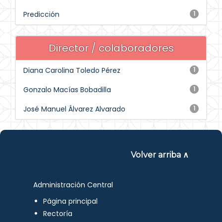
Predicción
1
Director / colaboradores
Diana Carolina Toledo Pérez
1
Gonzalo Macías Bobadilla
1
José Manuel Álvarez Alvarado
1
Volver arriba ∧
Administración Central
Página principal
Rectoría