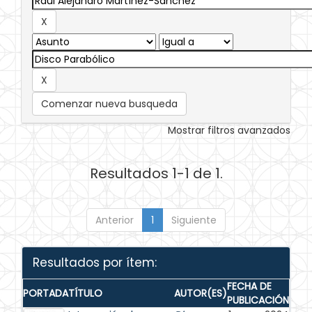
Comenzar nueva busqueda
Mostrar filtros avanzados
Resultados 1-1 de 1.
Anterior
1
Siguiente
Resultados por ítem:
FECHA DE
PORTADA
TÍTULO
AUTOR(ES)
PUBLICACIÓN