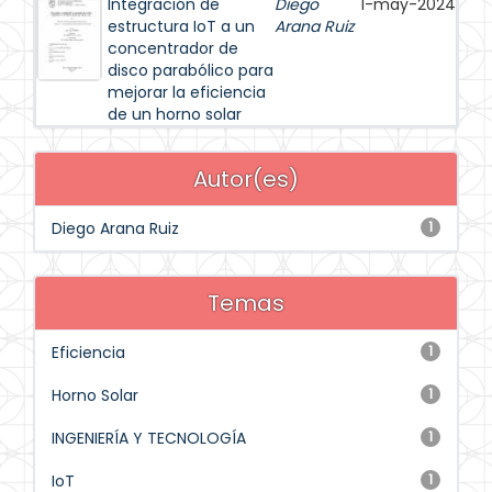
Integración de
Diego
1-may-2024
estructura IoT a un
Arana Ruiz
concentrador de
disco parabólico para
mejorar la eficiencia
de un horno solar
Autor(es)
Diego Arana Ruiz
1
Temas
Eficiencia
1
Horno Solar
1
INGENIERÍA Y TECNOLOGÍA
1
IoT
1