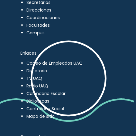
Secretarios
Direcciones
Coordinaciones
Facultades
Campus
Enlaces
Correo de Empleados UAQ
Directorio
TV UAQ
Radio UAQ
Calendario Escolar
Bibliotecas
Contraloría Social
Mapa de sitio