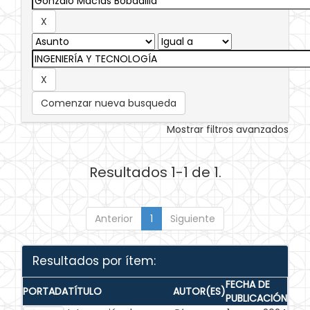
Comenzar nueva busqueda
Mostrar filtros avanzados
Resultados 1-1 de 1.
Anterior
1
Siguiente
Resultados por ítem:
FECHA DE
PORTADA
TÍTULO
AUTOR(ES)
PUBLICACIÓN