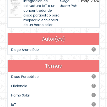
Integración de
Diego
1-may-2024
estructura IoT a un
Arana Ruiz
concentrador de
disco parabólico para
mejorar la eficiencia
de un horno solar
Autor(es)
Diego Arana Ruiz
1
Temas
Disco Parabólico
1
Eficiencia
1
Horno Solar
1
IoT
1