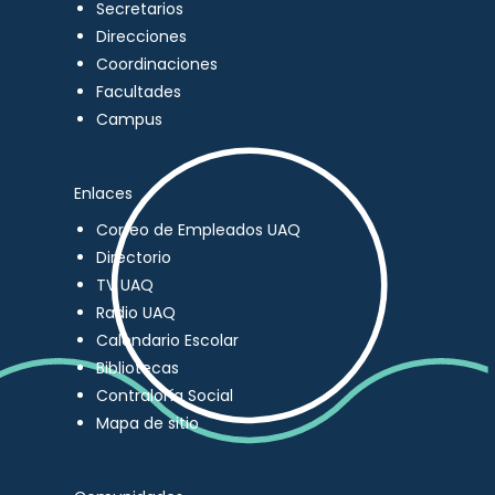
Secretarios
Direcciones
Coordinaciones
Facultades
Campus
Enlaces
Correo de Empleados UAQ
Directorio
TV UAQ
Radio UAQ
Calendario Escolar
Bibliotecas
Contraloría Social
Mapa de sitio