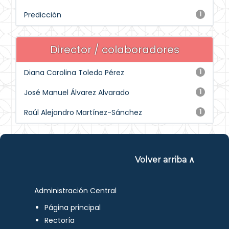
Predicción
1
Director / colaboradores
Diana Carolina Toledo Pérez
1
José Manuel Álvarez Alvarado
1
Raúl Alejandro Martínez-Sánchez
1
Volver arriba ∧
Administración Central
Página principal
Rectoría