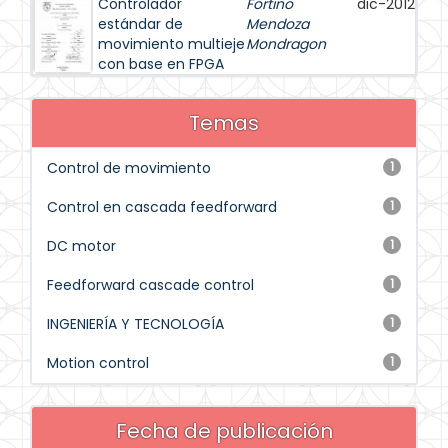
Controlador
Fortino
dic-2012
estándar de
Mendoza
movimiento multieje
Mondragon
con base en FPGA
Temas
Control de movimiento
1
Control en cascada feedforward
1
DC motor
1
Feedforward cascade control
1
INGENIERÍA Y TECNOLOGÍA
1
Motion control
1
Fecha de publicación