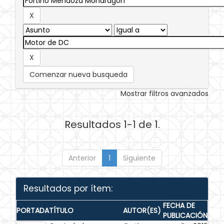
Comenzar nueva busqueda
Mostrar filtros avanzados
Resultados 1-1 de 1.
Anterior
1
Siguiente
Resultados por ítem:
FECHA DE
PORTADA
TÍTULO
AUTOR(ES)
PUBLICACIÓN