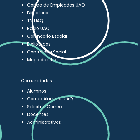
Correo de Empleados UAQ
Directorio
TV UAQ
Radio UAQ
Calendario Escolar
Bibliotecas
Contraloría Social
Mapa de sitio
Comunidades
Alumnos
Correo Alumnos UAQ
Solicitud Correo
Docentes
Administrativos