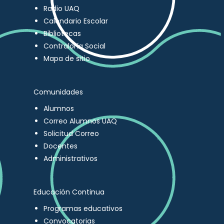
Radio UAQ
Calendario Escolar
Bibliotecas
Contraloría Social
Mapa de sitio
Comunidades
Alumnos
Correo Alumnos UAQ
Solicitud Correo
Docentes
Administrativos
Educación Continua
Programas educativos
Convocatorias