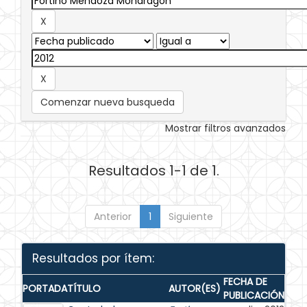
Comenzar nueva busqueda
Mostrar filtros avanzados
Resultados 1-1 de 1.
Anterior
1
Siguiente
Resultados por ítem:
FECHA DE
PORTADA
TÍTULO
AUTOR(ES)
PUBLICACIÓN