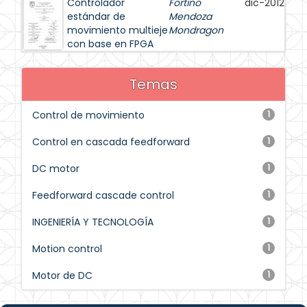
Controlador
Fortino
dic-2012
estándar de
Mendoza
movimiento multieje
Mondragon
con base en FPGA
Temas
Control de movimiento
1
Control en cascada feedforward
1
DC motor
1
Feedforward cascade control
1
INGENIERÍA Y TECNOLOGÍA
1
Motion control
1
Motor de DC
1