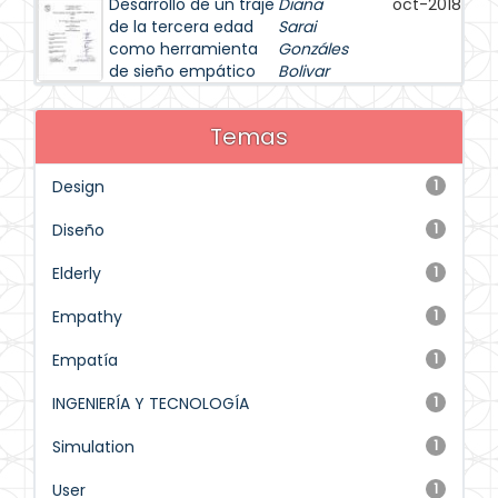
Desarrollo de un traje
Diana
oct-2018
de la tercera edad
Sarai
como herramienta
Gonzáles
de sieño empático
Bolivar
Temas
Design
1
Diseño
1
Elderly
1
Empathy
1
Empatía
1
INGENIERÍA Y TECNOLOGÍA
1
Simulation
1
User
1