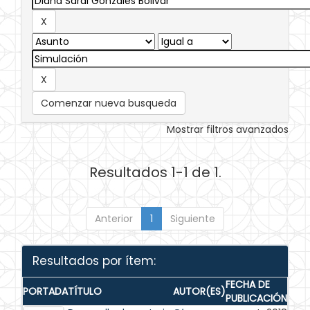
Comenzar nueva busqueda
Mostrar filtros avanzados
Resultados 1-1 de 1.
Anterior
1
Siguiente
Resultados por ítem:
FECHA DE
PORTADA
TÍTULO
AUTOR(ES)
PUBLICACIÓN