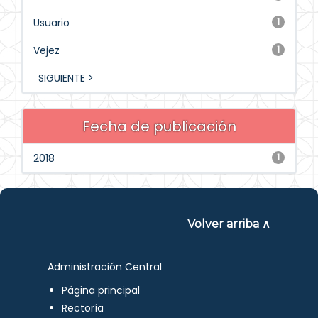
Usuario
1
Vejez
1
SIGUIENTE >
Fecha de publicación
2018
1
Volver arriba ∧
Administración Central
Página principal
Rectoría