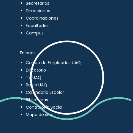
Secretarios
Direcciones
Coordinaciones
Facultades
Campus
Enlaces
Correo de Empleados UAQ
Directorio
TV UAQ
Radio UAQ
Calendario Escolar
Bibliotecas
Contraloría Social
Mapa de sitio