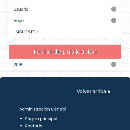
Usuario
1
Vejez
1
SIGUIENTE >
Fecha de publicación
2018
1
Volver arriba ∧
Administración Central
Página principal
Rectoría