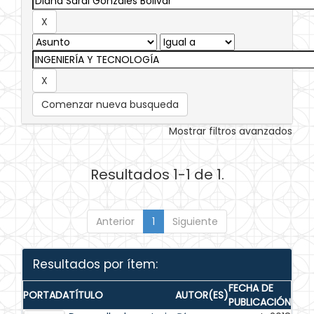
Comenzar nueva busqueda
Mostrar filtros avanzados
Resultados 1-1 de 1.
Anterior
1
Siguiente
Resultados por ítem:
FECHA DE
PORTADA
TÍTULO
AUTOR(ES)
PUBLICACIÓN