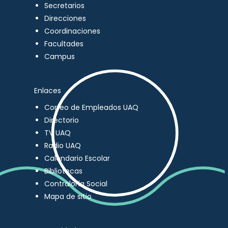
Secretarios
Direcciones
Coordinaciones
Facultades
Campus
Enlaces
Correo de Empleados UAQ
Directorio
TV UAQ
Radio UAQ
Calendario Escolar
Bibliotecas
Contraloría Social
Mapa de sitio