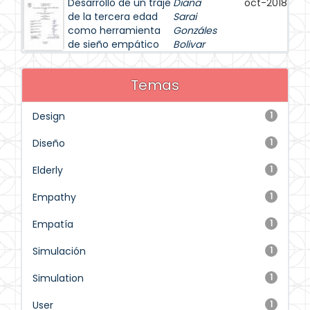
Desarrollo de un traje
Diana
oct-2018
de la tercera edad
Sarai
como herramienta
Gonzáles
de sieño empático
Bolivar
Temas
Design
1
Diseño
1
Elderly
1
Empathy
1
Empatía
1
Simulación
1
Simulation
1
User
1