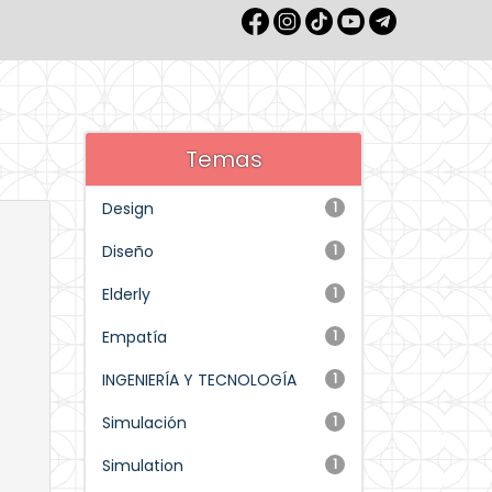
Temas
Design
1
Diseño
1
Elderly
1
Empatía
1
INGENIERÍA Y TECNOLOGÍA
1
Simulación
1
Simulation
1