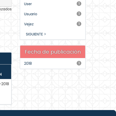
User
1
anzados
Usuario
1
Vejez
1
SIGUIENTE >
Fecha de publicación
2018
1
N
-2018