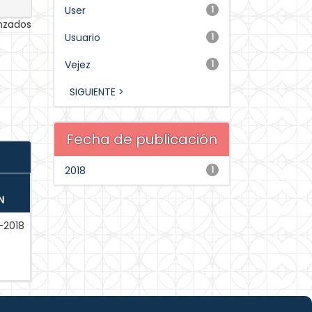
User
1
anzados
Usuario
1
Vejez
1
SIGUIENTE >
Fecha de publicación
2018
1
N
-2018