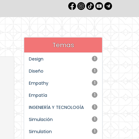
Temas
Design
1
Diseño
1
Empathy
1
Empatía
1
INGENIERÍA Y TECNOLOGÍA
1
Simulación
1
Simulation
1