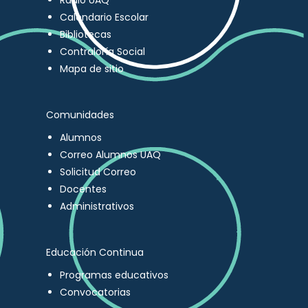
Radio UAQ
Calendario Escolar
Bibliotecas
Contraloría Social
Mapa de sitio
Comunidades
Alumnos
Correo Alumnos UAQ
Solicitud Correo
Docentes
Administrativos
Educación Continua
Programas educativos
Convocatorias