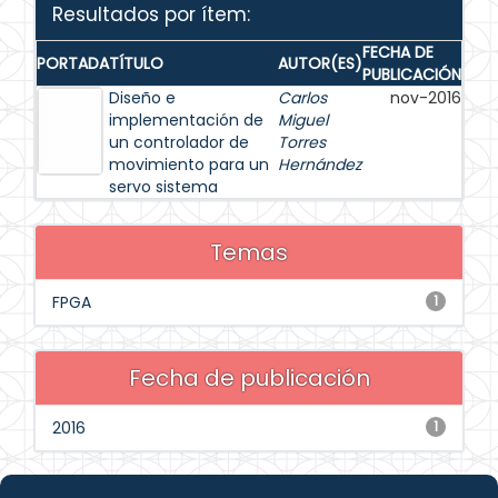
Resultados por ítem:
FECHA DE
PORTADA
TÍTULO
AUTOR(ES)
PUBLICACIÓN
Diseño e
Carlos
nov-2016
implementación de
Miguel
un controlador de
Torres
movimiento para un
Hernández
servo sistema
Temas
FPGA
1
Fecha de publicación
2016
1