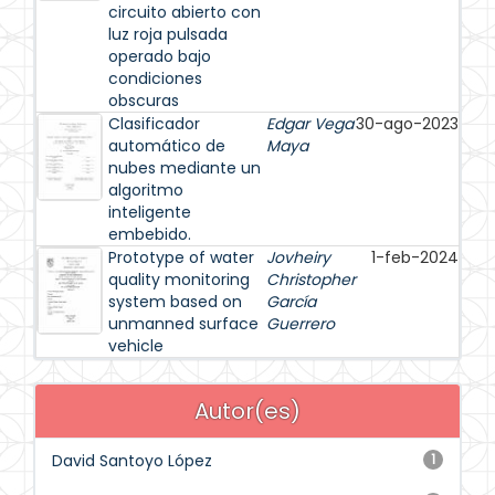
circuito abierto con
luz roja pulsada
operado bajo
condiciones
obscuras
Clasificador
Edgar Vega
30-ago-2023
automático de
Maya
nubes mediante un
algoritmo
inteligente
embebido.
Prototype of water
Jovheiry
1-feb-2024
quality monitoring
Christopher
system based on
García
unmanned surface
Guerrero
vehicle
Autor(es)
David Santoyo López
1