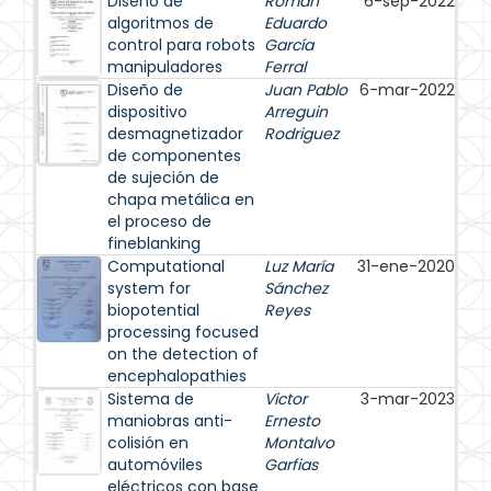
Diseño de
Román
6-sep-2022
algoritmos de
Eduardo
control para robots
García
manipuladores
Ferral
Diseño de
Juan Pablo
6-mar-2022
dispositivo
Arreguin
desmagnetizador
Rodriguez
de componentes
de sujeción de
chapa metálica en
el proceso de
fineblanking
Computational
Luz María
31-ene-2020
system for
Sánchez
biopotential
Reyes
processing focused
on the detection of
encephalopathies
Sistema de
Victor
3-mar-2023
maniobras anti-
Ernesto
colisión en
Montalvo
automóviles
Garfias
eléctricos con base