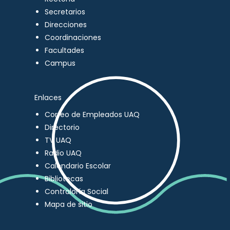
Secretarios
Direcciones
Coordinaciones
Facultades
Campus
Enlaces
Correo de Empleados UAQ
Directorio
TV UAQ
Radio UAQ
Calendario Escolar
Bibliotecas
Contraloría Social
Mapa de sitio