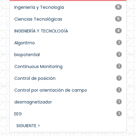
Ingeniería y Tecnología
6
Ciencias Tecnológicas
5
INGENIERÍA Y TECNOLOGÍA
4
Algoritmo
1
biopotential
1
Continuous Monitoring
1
Control de posición
1
Control por orientación de campo
1
desmagnetizador
1
EEG
1
SIGUIENTE >