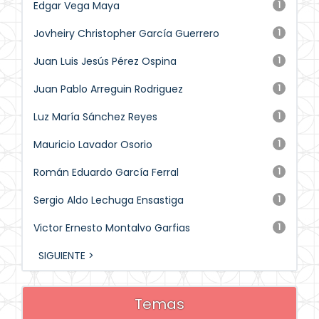
Edgar Vega Maya
1
Jovheiry Christopher García Guerrero
1
Juan Luis Jesús Pérez Ospina
1
Juan Pablo Arreguin Rodriguez
1
Luz María Sánchez Reyes
1
Mauricio Lavador Osorio
1
Román Eduardo García Ferral
1
Sergio Aldo Lechuga Ensastiga
1
Victor Ernesto Montalvo Garfias
1
SIGUIENTE >
Temas