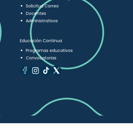
Solicitud Correo
Docentes
Administrativos
Educación Continua
Programas educativos
Convocatorias