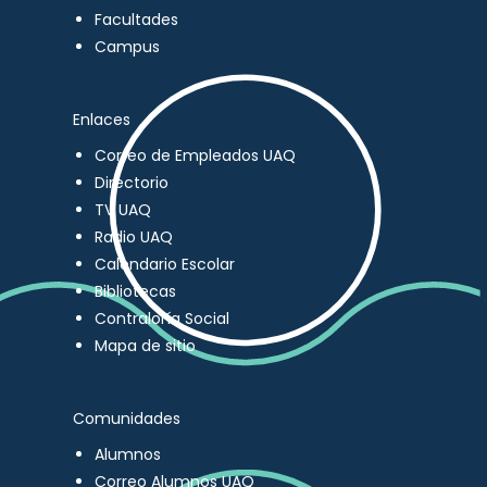
Facultades
Campus
Enlaces
Correo de Empleados UAQ
Directorio
TV UAQ
Radio UAQ
Calendario Escolar
Bibliotecas
Contraloría Social
Mapa de sitio
Comunidades
Alumnos
Correo Alumnos UAQ