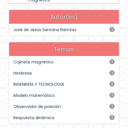
magnético
Autor(es)
José de Jesús Santana Ramírez
1
Temas
Cojinete magnético
1
Histéresis
1
INGENIERÍA Y TECNOLOGÍA
1
Modelo matemático
1
Observador de posición
1
Respuesta dinámica
1