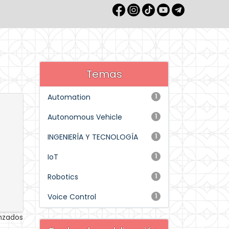
Temas
Automation
1
Autonomous Vehicle
1
INGENIERÍA Y TECNOLOGÍA
1
IoT
1
Robotics
1
Voice Control
1
anzados