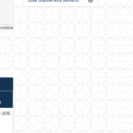
Jose Gabriel Rios Moreno
anzados
N
-2015