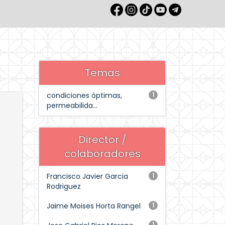
Temas
condiciones óptimas,
1
permeabilida...
Director /
colaboradores
Francisco Javier Garcia
1
Rodriguez
Jaime Moises Horta Rangel
1
1