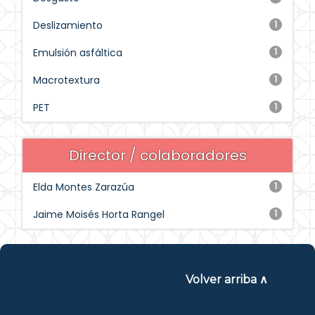
Deslizamiento
1
Emulsión asfáltica
1
Macrotextura
1
PET
1
Director / colaboradores
Elda Montes Zarazúa
1
Jaime Moisés Horta Rangel
1
Volver arriba ∧