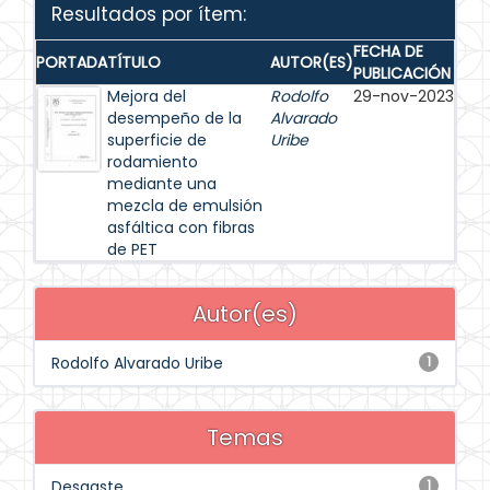
Resultados por ítem:
FECHA DE
PORTADA
TÍTULO
AUTOR(ES)
PUBLICACIÓN
Mejora del
Rodolfo
29-nov-2023
desempeño de la
Alvarado
superficie de
Uribe
rodamiento
mediante una
mezcla de emulsión
asfáltica con fibras
de PET
Autor(es)
Rodolfo Alvarado Uribe
1
Temas
Desgaste
1