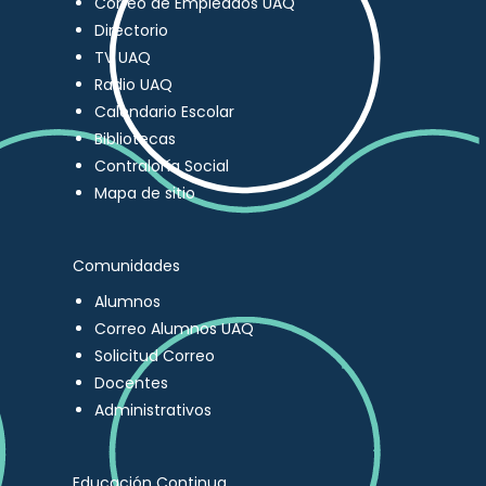
Correo de Empleados UAQ
Directorio
TV UAQ
Radio UAQ
Calendario Escolar
Bibliotecas
Contraloría Social
Mapa de sitio
Comunidades
Alumnos
Correo Alumnos UAQ
Solicitud Correo
Docentes
Administrativos
Educación Continua