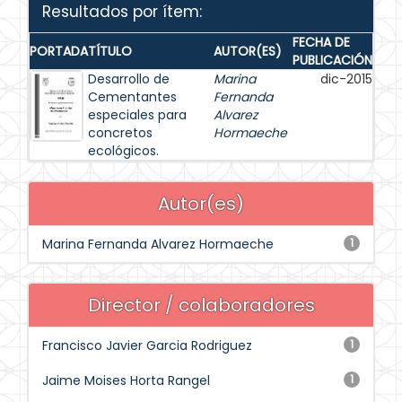
Resultados por ítem:
FECHA DE
PORTADA
TÍTULO
AUTOR(ES)
PUBLICACIÓN
Desarrollo de
Marina
dic-2015
Cementantes
Fernanda
especiales para
Alvarez
concretos
Hormaeche
ecológicos.
Autor(es)
Marina Fernanda Alvarez Hormaeche
1
Director / colaboradores
Francisco Javier Garcia Rodriguez
1
Jaime Moises Horta Rangel
1