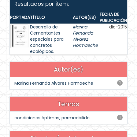
Resultados por ítem:
FECHA DE
PORTADA
TÍTULO
AUTOR(ES)
PUBLICACIÓN
Desarrollo de
Marina
dic-2015
Cementantes
Fernanda
especiales para
Alvarez
concretos
Hormaeche
ecológicos.
Autor(es)
Marina Fernanda Alvarez Hormaeche
1
Temas
condiciones óptimas, permeabilida...
1