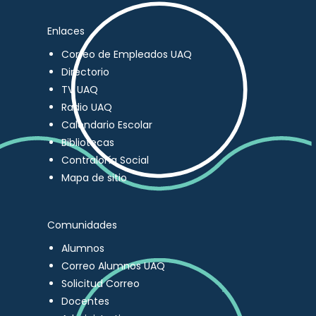
Enlaces
Correo de Empleados UAQ
Directorio
TV UAQ
Radio UAQ
Calendario Escolar
Bibliotecas
Contraloría Social
Mapa de sitio
Comunidades
Alumnos
Correo Alumnos UAQ
Solicitud Correo
Docentes