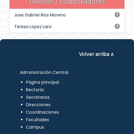
Director / colaboradores
Jose Gabriel Rios Moreno
1
Teresa Lopez Lara
1
Volver arriba ∧
Administración Central
Página principal
Rectoría
Secretarios
Direcciones
Coordinaciones
Facultades
Campus