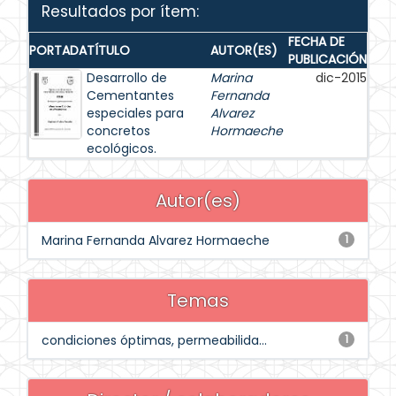
Resultados por ítem:
FECHA DE
PORTADA
TÍTULO
AUTOR(ES)
PUBLICACIÓN
Desarrollo de
Marina
dic-2015
Cementantes
Fernanda
especiales para
Alvarez
concretos
Hormaeche
ecológicos.
Autor(es)
Marina Fernanda Alvarez Hormaeche
1
Temas
condiciones óptimas, permeabilida...
1