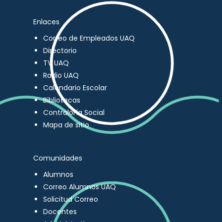
Enlaces
Correo de Empleados UAQ
Directorio
TV UAQ
Radio UAQ
Calendario Escolar
Bibliotecas
Contraloría Social
Mapa de sitio
Comunidades
Alumnos
Correo Alumnos UAQ
Solicitud Correo
Docentes