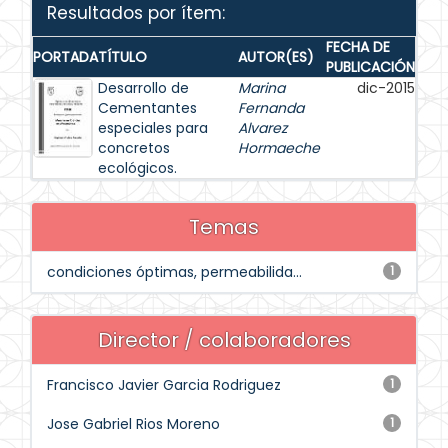
Resultados por ítem:
FECHA DE
PORTADA
TÍTULO
AUTOR(ES)
PUBLICACIÓN
Desarrollo de
Marina
dic-2015
Cementantes
Fernanda
especiales para
Alvarez
concretos
Hormaeche
ecológicos.
Temas
condiciones óptimas, permeabilida...
1
Director / colaboradores
Francisco Javier Garcia Rodriguez
1
Jose Gabriel Rios Moreno
1