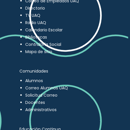
Correo de Empleados UAQ
Directorio
TV UAQ
Radio UAQ
Calendario Escolar
Bibliotecas
Contraloría Social
Mapa de sitio
Comunidades
Alumnos
Correo Alumnos UAQ
Solicitud Correo
Docentes
Administrativos
Educación Continua